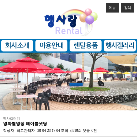
메뉴
검색
행사갤러리
영화촬영장 테이블셋팅
작성자
최고관리자
20-04-23 17:04
조회
3,919회
댓글
0건