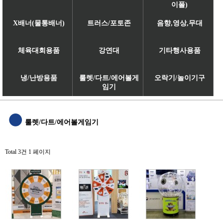
이폴)
X배너(물통배너)
트러스/포토존
음향,영상,무대
체육대회용품
강연대
기타행사용품
냉/난방용품
룰렛/다트/에어볼게
오락기/놀이기구
임기
룰렛/다트/에어볼게임기
Total 3건
1 페이지