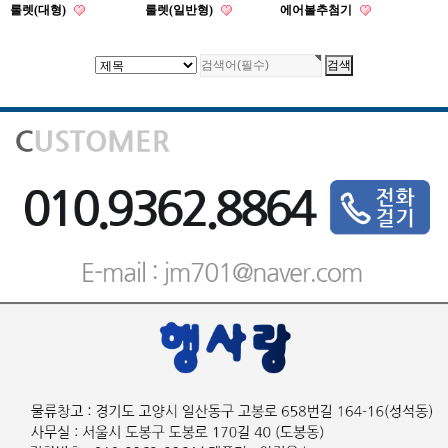
룰렛(대형)
룰렛(일반형)
에어볼추첨기