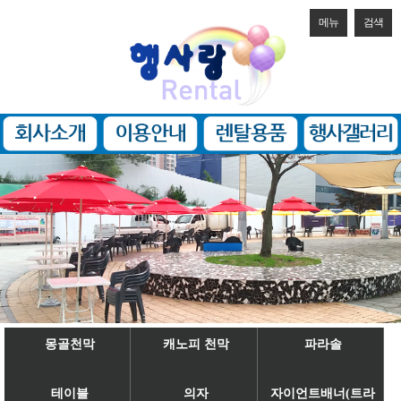
메뉴
검색
몽골천막
캐노피 천막
파라솔
테이블
의자
자이언트배너(트라