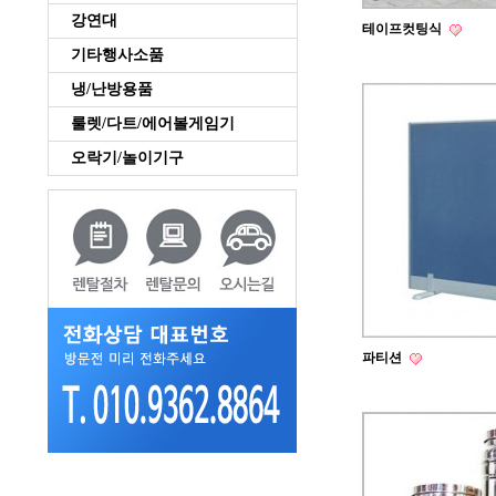
강연대
테이프컷팅식
기타행사소품
냉/난방용품
룰렛/다트/에어볼게임기
오락기/놀이기구
파티션