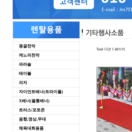
몽골천막
Total 13건
1 페이지
캐노피천막
파라솔
테이블
의자
자이언트배너(트라이폴)
X배너(물통배너)
트러스/포토존
음향,영상,무대
체육대회용품